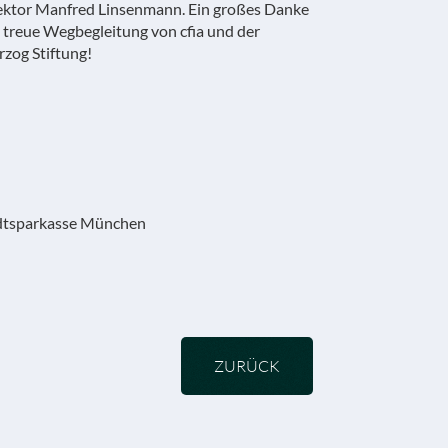
ektor Manfred Linsenmann. Ein großes Danke
e treue Wegbegleitung von cfia und der
rzog Stiftung!
adtsparkasse München
ZURÜCK