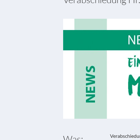
Verabschiedun
Was: