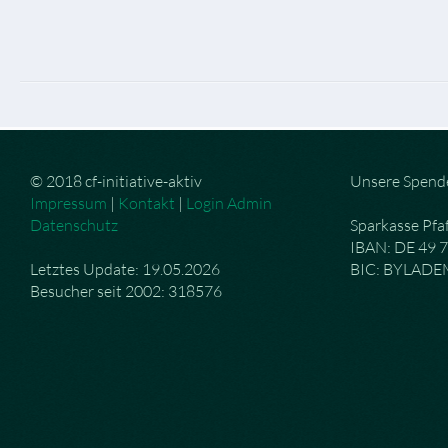
© 2018 cf-initiative-aktiv
Unsere Spend
Impressum
|
Kontakt
|
Login Admin
Datenschutz
Sparkasse Pfa
IBAN: DE 49 
Letztes Update: 19.05.2026
BIC: BYLAD
Besucher seit 2002: 318576