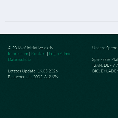
© 2018 cf-initiative-aktiv
Unsere Spend
Impressum
|
Kontakt
|
Login Admin
Datenschutz
Sparkasse Pfa
IBAN: DE 49 
Letztes Update: 19.05.2026
BIC: BYLAD
Besucher seit 2002: 318889