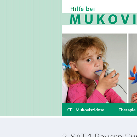
CF · Mukoviszidose
Therapie 
2. SAT.1 Bayern Cu