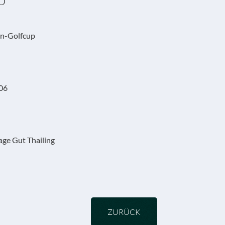
rn-Golfcup
006
age Gut Thailing
ZURÜCK