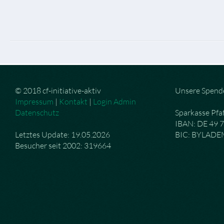
© 2018 cf-initiative-aktiv
Unsere Spend
Impressum
|
Kontakt
|
Login Admin
Datenschutz
Sparkasse Pfa
IBAN: DE 49 
Letztes Update: 19.05.2026
BIC: BYLAD
Besucher seit 2002: 319664