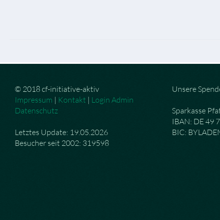
© 2018 cf-initiative-aktiv
Unsere Spend
Impressum
|
Kontakt
|
Login Admin
Datenschutz
Sparkasse Pfa
IBAN: DE 49 
Letztes Update: 19.05.2026
BIC: BYLAD
Besucher seit 2002: 319598