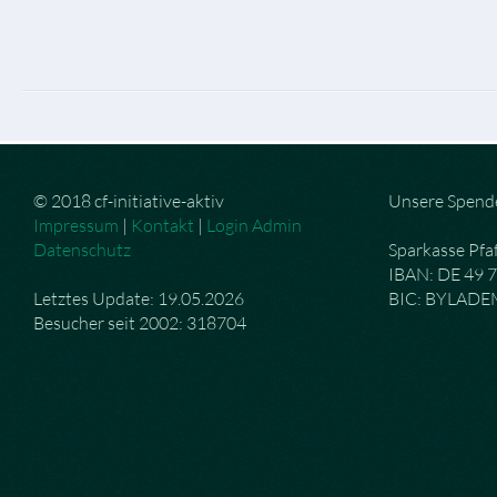
© 2018 cf-initiative-aktiv
Unsere Spend
Impressum
|
Kontakt
|
Login Admin
Datenschutz
Sparkasse Pfa
IBAN: DE 49 
Letztes Update: 19.05.2026
BIC: BYLAD
Besucher seit 2002: 318704