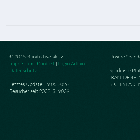
© 2018 cf-initiative-aktiv
Unsere Spend
Impressum
|
Kontakt
|
Login Admin
Datenschutz
Sparkasse Pfa
IBAN: DE 49 
Letztes Update: 19.05.2026
BIC: BYLAD
Besucher seit 2002: 319039