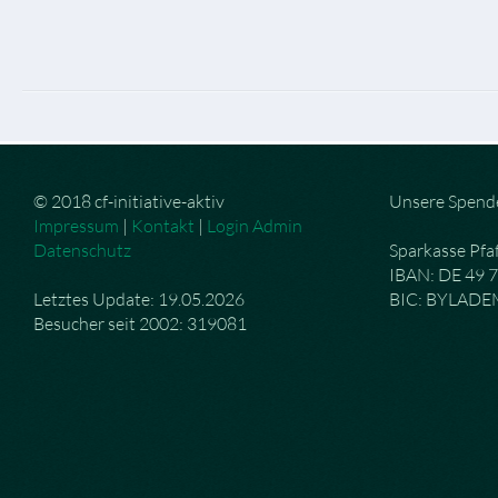
© 2018 cf-initiative-aktiv
Unsere Spend
Impressum
|
Kontakt
|
Login Admin
Datenschutz
Sparkasse Pfa
IBAN: DE 49 
Letztes Update: 19.05.2026
BIC: BYLAD
Besucher seit 2002: 319081