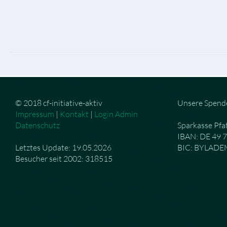
© 2018 cf-initiative-aktiv
Unsere Spend
Impressum
|
Kontakt
|
Login Admin
Datenschutz
Sparkasse Pfa
IBAN: DE 49 
Letztes Update: 19.05.2026
BIC: BYLAD
Besucher seit 2002: 318515