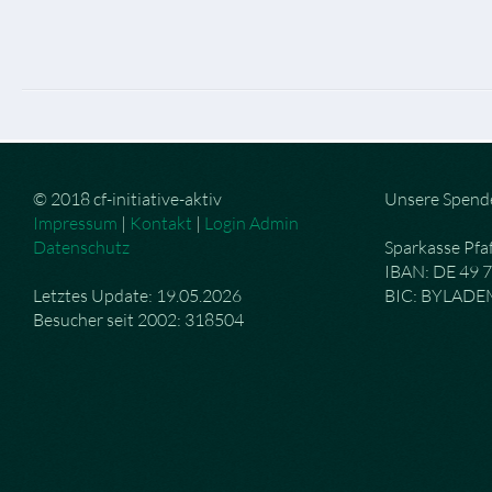
© 2018 cf-initiative-aktiv
Unsere Spend
Impressum
|
Kontakt
|
Login Admin
Datenschutz
Sparkasse Pfa
IBAN: DE 49 
Letztes Update: 19.05.2026
BIC: BYLAD
Besucher seit 2002: 318504