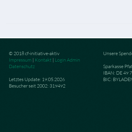
© 2018 cf-initiative-aktiv
Unsere Spend
Impressum
|
Kontakt
|
Login Admin
Datenschutz
Sparkasse Pfa
IBAN: DE 49 
Letztes Update: 19.05.2026
BIC: BYLAD
Besucher seit 2002: 319492