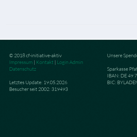
© 2018 cf-initiative-aktiv
Unsere Spend
Impressum
|
Kontakt
|
Login Admin
Datenschutz
Sparkasse Pfa
IBAN: DE 49 
Letztes Update: 19.05.2026
BIC: BYLAD
Besucher seit 2002: 319493