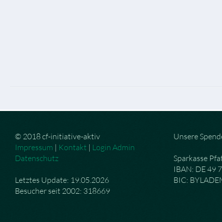
© 2018 cf-initiative-aktiv
Unsere Spend
Impressum
|
Kontakt
|
Login Admin
Datenschutz
Sparkasse Pfa
IBAN: DE 49 
Letztes Update: 19.05.2026
BIC: BYLAD
Besucher seit 2002: 318669