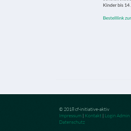
Kinder bis 14
Bestelllink z
© 2018 cf-initiative-aktiv
Impressum
|
Kontakt
|
Login Admin
Datenschutz