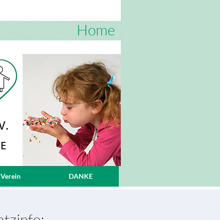
Home
 Verein
DANKE
tzinfo: