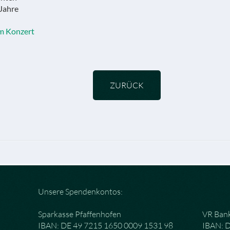
 Jahre
um Konzert
ZURÜCK
Unsere Spendenkontos:
Sparkasse Pfaffenhofen
VR Bank
IBAN: DE 49 7215 1650 0009 1531 98
IBAN: 