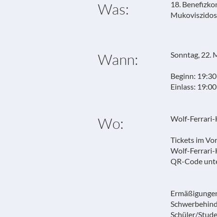
18. Benefizko
Was:
Mukoviszidos
Sonntag, 22. 
Wann:
Beginn: 19:30
Einlass: 19:0
Wolf-Ferrari-
Wo:
Tickets im Vo
Wolf-Ferrari
QR-Code unte
Ermäßigunge
Schwerbehind
Schüler/Stud