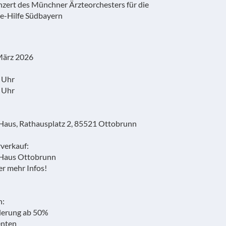
nzert des Münchner Ärzteorchesters für die
e-Hilfe Südbayern
März 2026
 Uhr
0 Uhr
Haus, Rathausplatz 2, 85521 Ottobrunn
rverkauf:
-Haus Ottobrunn
r mehr Infos!
n:
erung ab 50%
enten