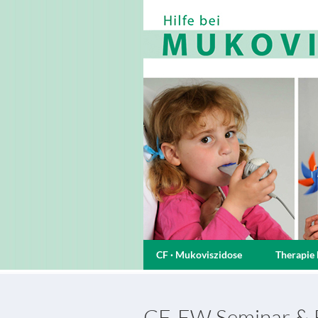
CF · Mukoviszidose
Therapie 
CF-EW Seminar & F