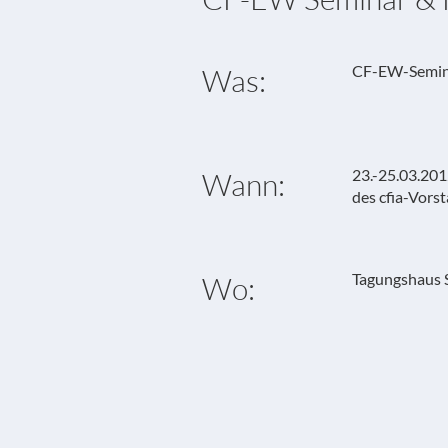
CF-EW-Semina
Was:
23.-25.03.201
Wann:
des cfia-Vors
Tagungshaus S
Wo: