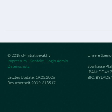
© 2018 cf-initiative-aktiv
Unsere Spend
Impressum
|
Kontakt
|
Login Admin
Datenschutz
Sparkasse Pfa
IBAN: DE 49 
Letztes Update: 19.05.2026
BIC: BYLAD
Besucher seit 2002: 318517