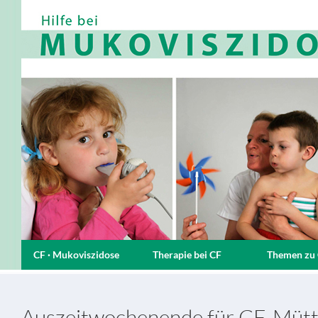
CF · Mukoviszidose
Therapie bei CF
Themen zu
Auszeitwochenende für CF-Mütt