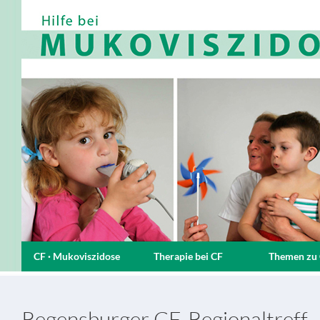
CF · Mukoviszidose
Therapie bei CF
Themen zu
Regensburger CF-Regionaltreff