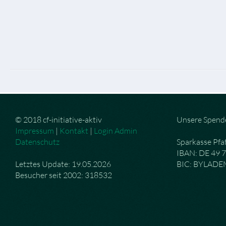
© 2018 cf-initiative-aktiv
Unsere Spend
Impressum
|
Kontakt
|
Login Admin
Datenschutz
Sparkasse Pfa
IBAN: DE 49 
Letztes Update: 19.05.2026
BIC: BYLAD
Besucher seit 2002: 318532