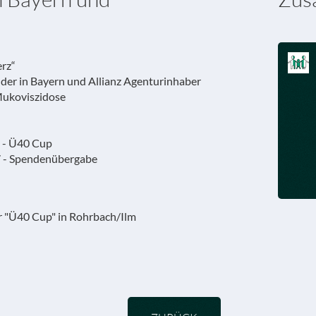
erz“
inder in Bayern und Allianz Agenturinhaber
Mukoviszidose
 - Ü40 Cup
7 - Spendenübergabe
r "Ü40 Cup" in Rohrbach/Ilm