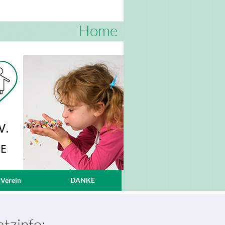
Home
 Verein
DANKE
tzinfo: