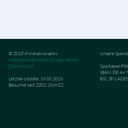
© 2018 cf-initiative-aktiv
Unsere Spend
Impressum
|
Kontakt
|
Login Admin
Datenschutz
Sparkasse Pfa
IBAN: DE 49 
Letztes Update: 19.05.2026
BIC: BYLAD
Besucher seit 2002: 319922