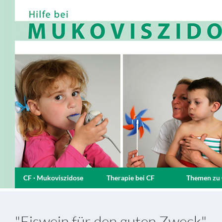
CF · Mukoviszidose
Therapie bei CF
Themen zu
"Eiswein für den guten Zweck"