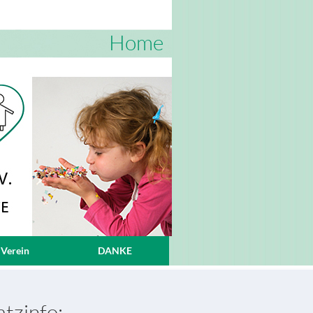
Home
 Verein
DANKE
tzinfo: