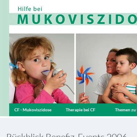
CF · Mukoviszidose
Therapie bei CF
Themen zu
Rückblick Benefiz-Events 2006