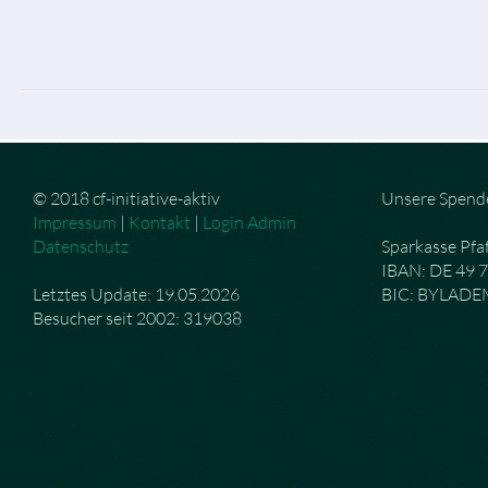
© 2018 cf-initiative-aktiv
Unsere Spend
Impressum
|
Kontakt
|
Login Admin
Datenschutz
Sparkasse Pfa
IBAN: DE 49 
Letztes Update: 19.05.2026
BIC: BYLAD
Besucher seit 2002: 319038