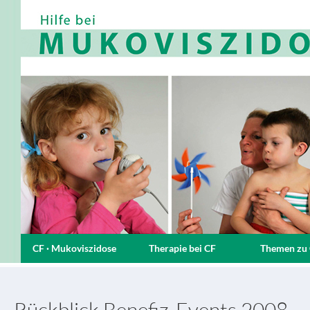
CF · Mukoviszidose
Therapie bei CF
Themen zu
Rückblick Benefiz-Events 2008