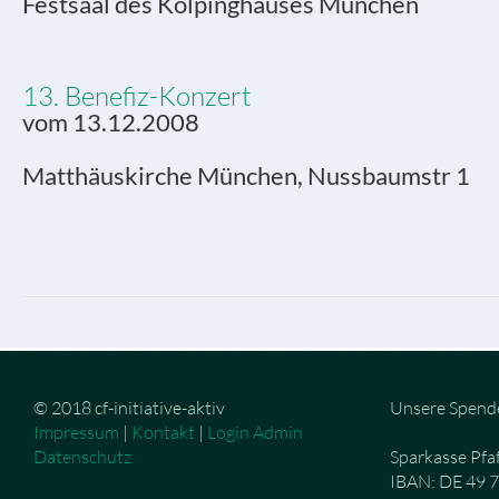
Festsaal des Kolpinghauses München
13. Benefiz-Konzert
vom 13.12.2008
Matthäuskirche München, Nussbaumstr 1
© 2018 cf-initiative-aktiv
Unsere Spend
Impressum
|
Kontakt
|
Login Admin
Datenschutz
Sparkasse Pfa
IBAN: DE 49 