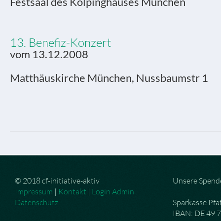
Festsaal des Kolpinghauses München
13. Benefiz-Konzert
vom 13.12.2008
Matthäuskirche München, Nussbaumstr 1
© 2018 cf-initiative-aktiv
Unsere Spend
Impressum
|
Kontakt
|
Login Admin
Datenschutz
Sparkasse Pfa
IBAN: DE 49 