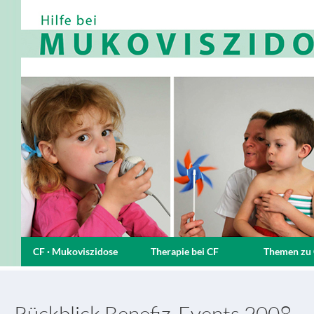
CF · Mukoviszidose
Therapie bei CF
Themen zu
Rückblick Benefiz-Events 2008