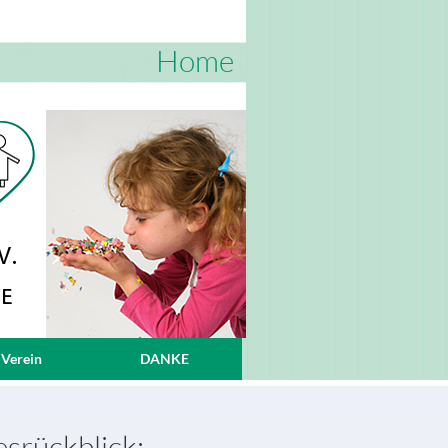
Home
 Verein
DANKE
esrückblick: