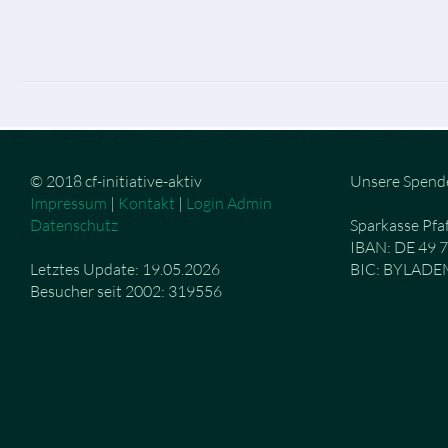
© 2018 cf-initiative-aktiv
Unsere Spend
Impressum
|
Kontakt
|
Login Admin
Datenschutz
Sparkasse Pfa
IBAN: DE 49 
Letztes Update: 19.05.2026
BIC: BYLAD
Besucher seit 2002: 319556