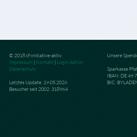
© 2018 cf-initiative-aktiv
Unsere Spend
Impressum
|
Kontakt
|
Login Admin
Datenschutz
Sparkasse Pfa
IBAN: DE 49 
Letztes Update: 19.05.2026
BIC: BYLAD
Besucher seit 2002: 318964