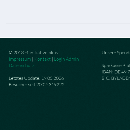
© 2018 cf-initiative-aktiv
Unsere Spend
Impressum
|
Kontakt
|
Login Admin
Datenschutz
Sparkasse Pfa
IBAN: DE 49 
Letztes Update: 19.05.2026
BIC: BYLAD
Besucher seit 2002: 319222