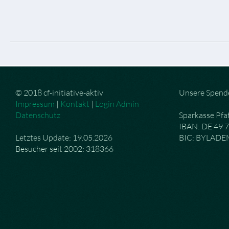
© 2018 cf-initiative-aktiv
Unsere Spend
Impressum
|
Kontakt
|
Login Admin
Datenschutz
Sparkasse Pfa
IBAN: DE 49 
Letztes Update: 19.05.2026
BIC: BYLAD
Besucher seit 2002: 318366