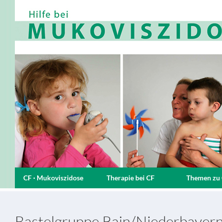
CF · Mukoviszidose
Therapie bei CF
Themen zu
Bastelgruppe Rain/Niederbayer