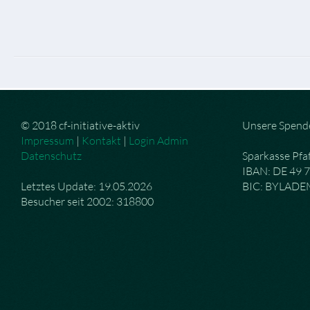
© 2018 cf-initiative-aktiv
Unsere Spend
Impressum
|
Kontakt
|
Login Admin
Datenschutz
Sparkasse Pfa
IBAN: DE 49 
Letztes Update: 19.05.2026
BIC: BYLAD
Besucher seit 2002: 318800