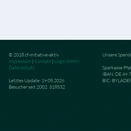
© 2018 cf-initiative-aktiv
Unsere Spend
Impressum
|
Kontakt
|
Login Admin
Datenschutz
Sparkasse Pfa
IBAN: DE 49 
Letztes Update: 19.05.2026
BIC: BYLAD
Besucher seit 2002: 318532