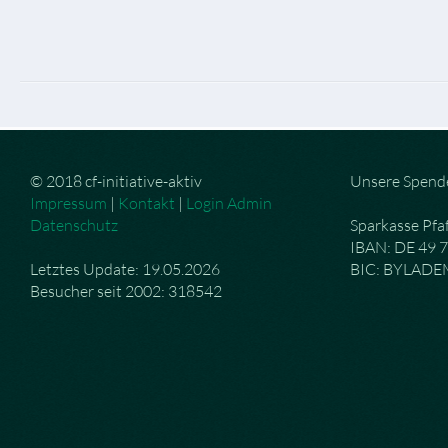
© 2018 cf-initiative-aktiv
Unsere Spend
Impressum
|
Kontakt
|
Login Admin
Datenschutz
Sparkasse Pfa
IBAN: DE 49 
Letztes Update: 19.05.2026
BIC: BYLAD
Besucher seit 2002: 318542