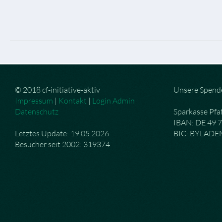
© 2018 cf-initiative-aktiv
Unsere Spend
Impressum
|
Kontakt
|
Login Admin
Datenschutz
Sparkasse Pfa
IBAN: DE 49 
Letztes Update: 19.05.2026
BIC: BYLAD
Besucher seit 2002: 319374