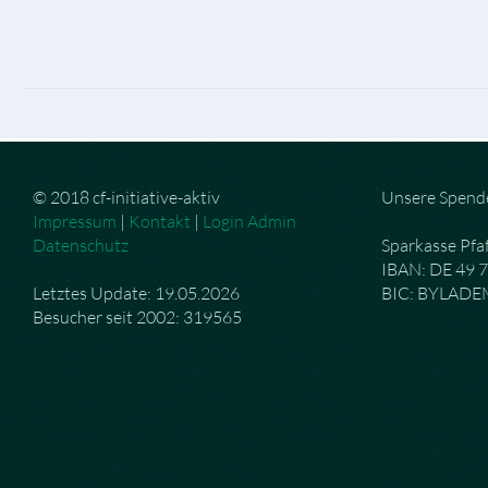
© 2018 cf-initiative-aktiv
Unsere Spend
Impressum
|
Kontakt
|
Login Admin
Datenschutz
Sparkasse Pfa
IBAN: DE 49 
Letztes Update: 19.05.2026
BIC: BYLAD
Besucher seit 2002: 319565