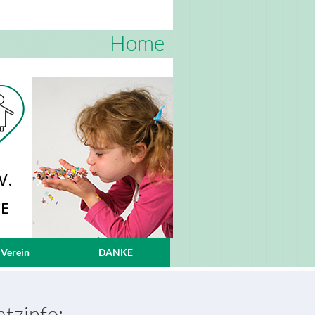
Home
 Verein
DANKE
tzinfo: