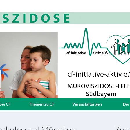
bei CF
Themen zu CF
Veranstaltungen
Der
Herkulessaal München
Zusa