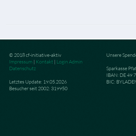
© 2018 cf-initiative-aktiv
Unsere Spend
Impressum
|
Kontakt
|
Login Admin
Datenschutz
Sparkasse Pfa
IBAN: DE 49 
Letztes Update: 19.05.2026
BIC: BYLAD
Besucher seit 2002: 319950