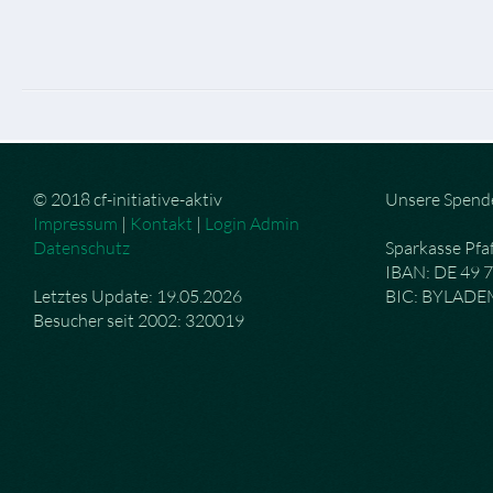
© 2018 cf-initiative-aktiv
Unsere Spend
Impressum
|
Kontakt
|
Login Admin
Datenschutz
Sparkasse Pfa
IBAN: DE 49 
Letztes Update: 19.05.2026
BIC: BYLAD
Besucher seit 2002: 320019