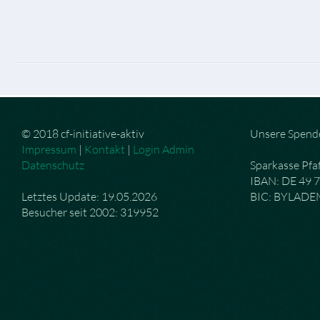
© 2018 cf-initiative-aktiv
Unsere Spend
Impressum
|
Kontakt
|
Login Admin
Datenschutz
Sparkasse Pfa
IBAN: DE 49 
Letztes Update: 19.05.2026
BIC: BYLAD
Besucher seit 2002: 319952