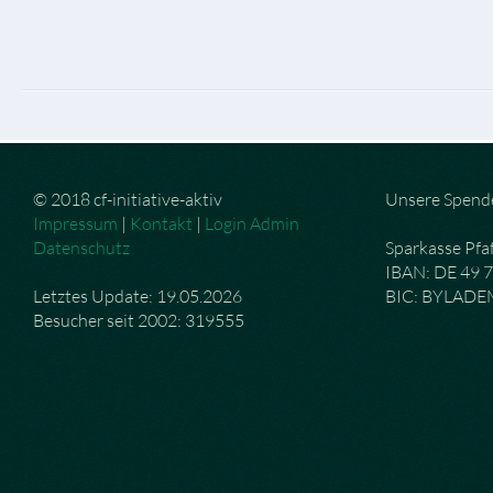
© 2018 cf-initiative-aktiv
Unsere Spend
Impressum
|
Kontakt
|
Login Admin
Datenschutz
Sparkasse Pfa
IBAN: DE 49 
Letztes Update: 19.05.2026
BIC: BYLAD
Besucher seit 2002: 319555