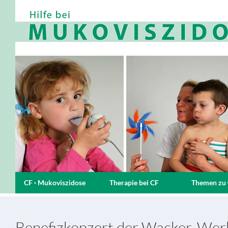
CF · Mukoviszidose
Therapie bei CF
Themen zu
Benefizkonzert der Wacker-Wer