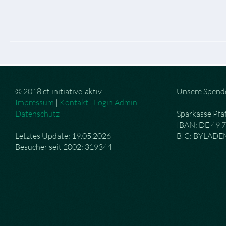
© 2018 cf-initiative-aktiv
Unsere Spend
Impressum
|
Kontakt
|
Login Admin
Datenschutz
Sparkasse Pfa
IBAN: DE 49 
Letztes Update: 19.05.2026
BIC: BYLAD
Besucher seit 2002: 319344