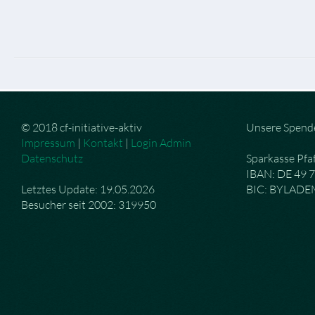
© 2018 cf-initiative-aktiv
Unsere Spend
Impressum
|
Kontakt
|
Login Admin
Datenschutz
Sparkasse Pfa
IBAN: DE 49 
Letztes Update: 19.05.2026
BIC: BYLAD
Besucher seit 2002: 319950