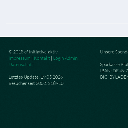
© 2018 cf-initiative-aktiv
Unsere Spend
Impressum
|
Kontakt
|
Login Admin
Datenschutz
Sparkasse Pfa
IBAN: DE 49 
Letztes Update: 19.05.2026
BIC: BYLAD
Besucher seit 2002: 318910