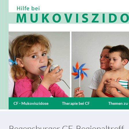
CF · Mukoviszidose
Therapie bei CF
Themen zu
Regensburger CF-Regionaltreff