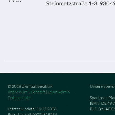
Steinmetzstraße 1-3, 9304
© 2018 cf-initiative-aktiv
Unsere Spend
Impressum
|
Kontakt
|
Login Admin
Datenschutz
Sparkasse Pfa
IBAN: DE 49 
Letztes Update: 19.05.2026
BIC: BYLAD
Besucher seit 2002: 318234