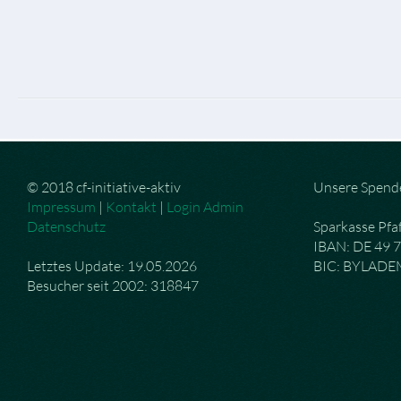
© 2018 cf-initiative-aktiv
Unsere Spend
Impressum
|
Kontakt
|
Login Admin
Datenschutz
Sparkasse Pfa
IBAN: DE 49 
Letztes Update: 19.05.2026
BIC: BYLAD
Besucher seit 2002: 318847