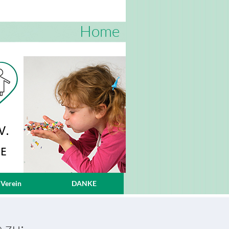
Home
 Verein
DANKE
 zu: