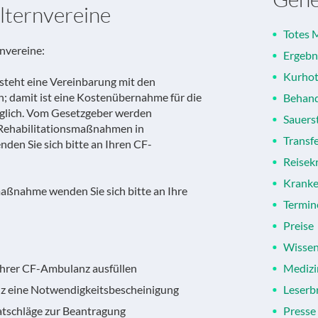
lternvereine
Totes 
nvereine:
Ergebn
Kurhot
steht eine Vereinbarung mit den
; damit ist eine Kostenübernahme für die
Behan
glich. Vom Gesetzgeber werden
Sauers
 Rehabilitationsmaßnahmen in
Transf
nden Sie sich bitte an Ihren CF-
Reisek
Kranke
aßnahme wenden Sie sich bitte an Ihre
Termin
Preise
Wissen
Ihrer CF-Ambulanz ausfüllen
Medizi
z eine Notwendigkeitsbescheinigung
Leserbr
atschläge zur Beantragung
Presse