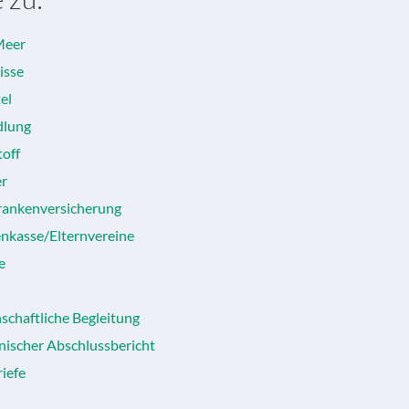
Meer
isse
el
dlung
toff
er
rankenversicherung
nkasse/Elternvereine
e
schaftliche Begleitung
nischer Abschlussbericht
iefe