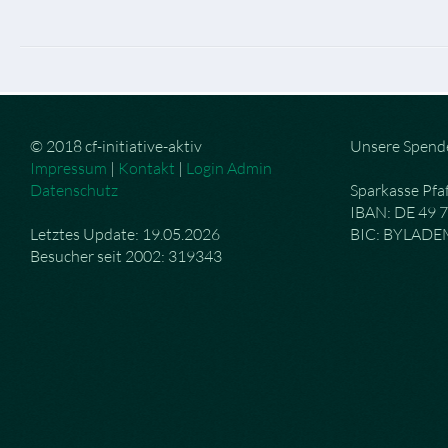
© 2018 cf-initiative-aktiv
Unsere Spend
Impressum
|
Kontakt
|
Login Admin
Datenschutz
Sparkasse Pfa
IBAN: DE 49 
Letztes Update: 19.05.2026
BIC: BYLAD
Besucher seit 2002: 319343