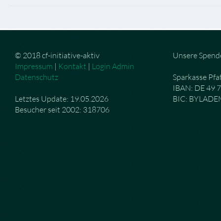
© 2018 cf-initiative-aktiv
Unsere Spend
Impressum
|
Kontakt
|
Login Admin
Datenschutz
Sparkasse Pfa
IBAN: DE 49 
Letztes Update: 19.05.2026
BIC: BYLAD
Besucher seit 2002: 318706