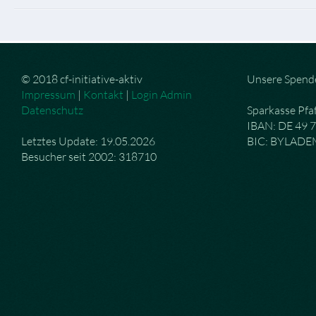
© 2018 cf-initiative-aktiv
Unsere Spend
Impressum
|
Kontakt
|
Login Admin
Datenschutz
Sparkasse Pfa
IBAN: DE 49 
Letztes Update: 19.05.2026
BIC: BYLAD
Besucher seit 2002: 318710