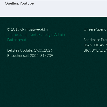
Quellen: Youtube
© 2018 cf-initiative-aktiv
Unsere Spend
Impressum
|
Kontakt
|
Login Admin
Datenschutz
Sparkasse Pfa
IBAN: DE 49 
Letztes Update: 19.05.2026
BIC: BYLAD
Besucher seit 2002: 318739