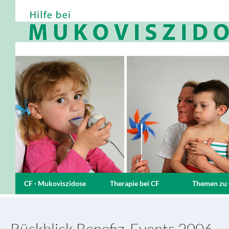
CF · Mukoviszidose
Therapie bei CF
Themen zu
Rückblick Benefiz-Events 2006