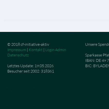
© 2018 cf-initiative-aktiv
Unsere Spend
Impressum
|
Kontakt
|
Login Admin
Datenschutz
Sparkasse Pfa
IBAN: DE 49 
Letztes Update: 19.05.2026
BIC: BYLAD
Besucher seit 2002: 318361